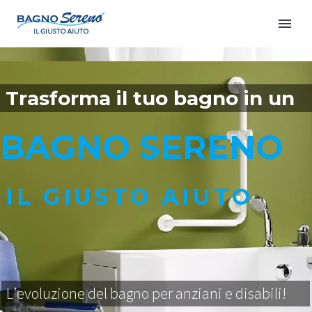
T
r
a
s
f
o
r
m
a
i
l
t
u
o
b
a
g
n
o
i
n
u
n
B
A
G
N
O
S
E
R
E
N
O
I
L
G
I
U
S
T
O
A
I
U
T
O
L
’
e
v
o
l
u
z
i
o
n
e
d
e
l
b
a
g
n
o
p
e
r
a
n
z
i
a
n
i
e
d
i
s
a
b
i
l
i
!