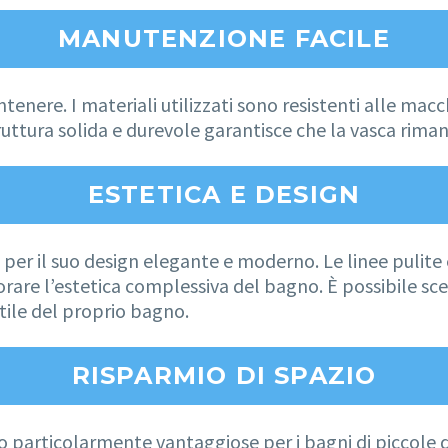
MANUTENZIONE FACILE
nere. I materiali utilizzati sono resistenti alle macchi
ruttura solida e durevole garantisce che la vasca rima
ESTETICA E DESIGN
 per il suo design elegante e moderno. Le linee pulite e
are l’estetica complessiva del bagno. È possibile scegl
tile del proprio bagno.
RISPARMIO DI SPAZIO
particolarmente vantaggiose per i bagni di piccole di