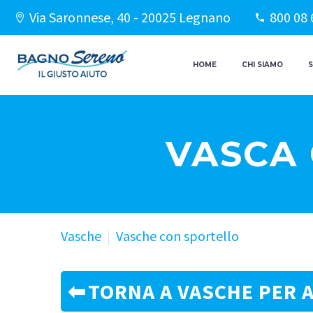
Via Saronnese, 40 - 20025 Legnano
800 08 
HOME
CHI SIAMO
S
VASCA
Vasche
Vasche con sportello
TORNA A VASCHE PER A