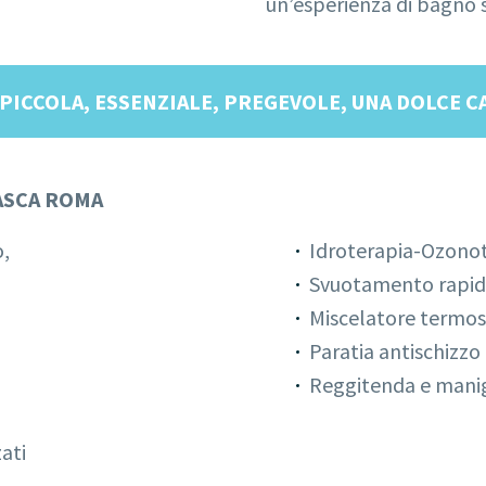
un’esperienza di bagno s
PICCOLA, ESSENZIALE, PREGEVOLE, UNA DOLCE C
ASCA ROMA
o,
Idroterapia-Ozonot
Svuotamento rapid
Miscelatore termos
Paratia antischizzo i
Reggitenda e manigl
ati