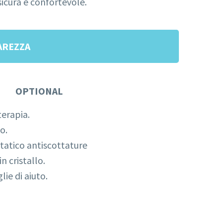
icura e confortevole.
AREZZA
OPTIONAL
erapia.
o.
tatico antiscottature
n cristallo.
ie di aiuto.