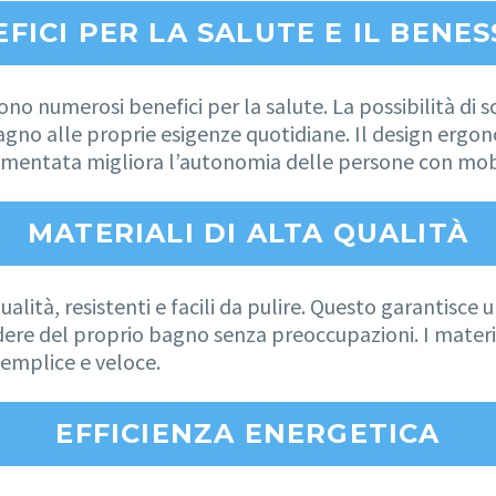
FICI PER LA SALUTE E IL BENE
o numerosi benefici per la salute. La possibilità di s
gno alle proprie esigenze quotidiane. Il design ergonom
umentata migliora l’autonomia delle persone con mobi
MATERIALI DI ALTA QUALITÀ
ualità, resistenti e facili da pulire. Questo garantisc
 del proprio bagno senza preoccupazioni. I materiali 
semplice e veloce.
EFFICIENZA ENERGETICA