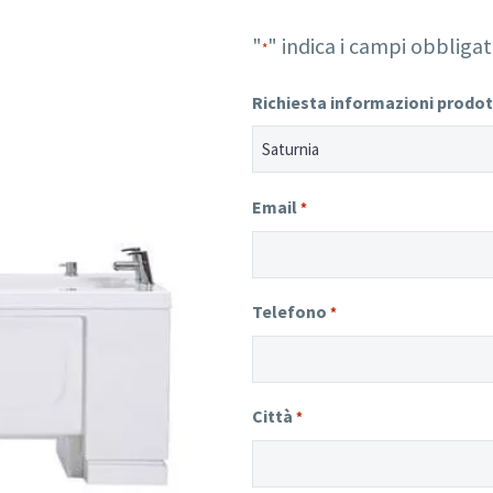
"
" indica i campi obbligat
*
Richiesta informazioni prodo
Email
*
Telefono
*
Città
*