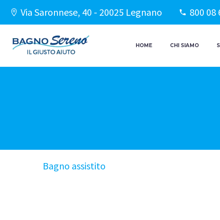
Via Saronnese, 40 - 20025 Legnano
800 08 
HOME
CHI SIAMO
S
Bagno assistito