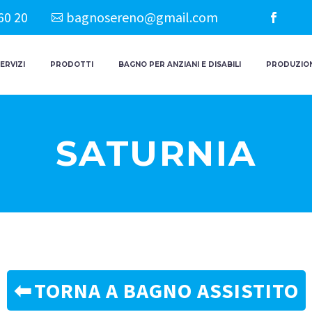
60 20
bagnosereno@gmail.com
ERVIZI
PRODOTTI
BAGNO PER ANZIANI E DISABILI
PRODUZION
SATURNIA
TORNA A BAGNO ASSISTITO