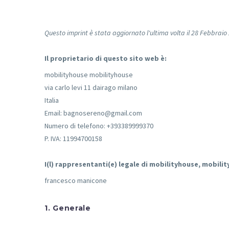
Questo imprint è stata aggiornato l'ultima volta il 28 Febbraio
Il proprietario di questo sito web è:
mobilityhouse mobilityhouse
via carlo levi 11 dairago milano
Italia
Email:
bagnosereno@
gmail.com
Numero di telefono: +393389999370
P. IVA: 11994700158
I(l) rappresentanti(e) legale di mobilityhouse, mobili
francesco manicone
1. Generale