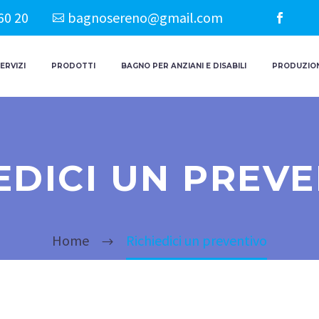
60 20
bagnosereno@gmail.com
ERVIZI
PRODOTTI
BAGNO PER ANZIANI E DISABILI
PRODUZION
EDICI UN PREV
Home
Richiedici un preventivo