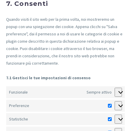
7. Consenti
service
varie
Quando visiti il sito web per la prima volta, noi mostreremo un
popup con una spiegazione dei cookie. Appena clicchi su "Salva
preferenze", dai il permesso a noi di usare le categorie di cookie e
plugin come descritto in questa dichiarazione relativa ai popup e
cookie. Puoi disabilitare i cookie attraverso il tuo browser, ma
prendi in considerazione, che il nostro sito web potrebbe non
funzionare più correttamente.
7.1 Gestisci le tue impostazioni di consenso
Funzionale
Sempre attivo
Preferenze
Preferenz
Statistiche
Statistiche