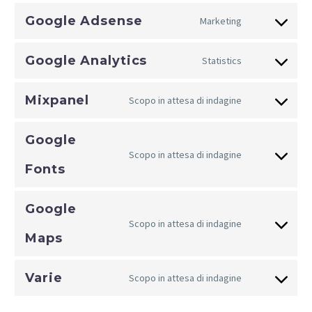
clarity
to
Google Adsense
Marketing
service
Consent
facebook
to
Google Analytics
Statistics
service
Consent
google-
to
adsense
Mixpanel
Scopo in attesa di indagine
service
Consent
google-
to
analytics
Google
service
Scopo in attesa di indagine
mixpanel
Consent
Fonts
to
service
Google
google-
Scopo in attesa di indagine
Consent
fonts
Maps
to
service
Varie
Scopo in attesa di indagine
google-
Consent
maps
to