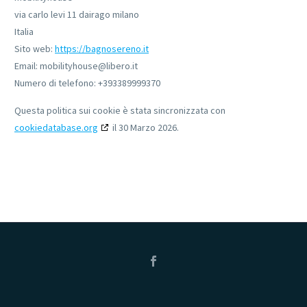
via carlo levi 11 dairago milano
Italia
Sito web:
https://bagnosereno.it
Email:
mobilityhouse@
libero.it
Numero di telefono: +393389999370
Questa politica sui cookie è stata sincronizzata con
cookiedatabase.org
il 30 Marzo 2026.