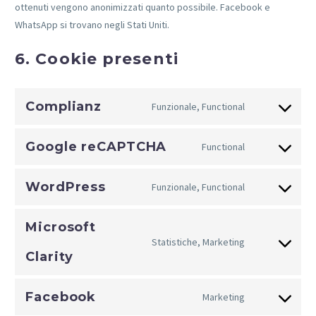
ottenuti vengono anonimizzati quanto possibile. Facebook e
WhatsApp si trovano negli Stati Uniti.
6. Cookie presenti
Complianz
Funzionale, Functional
Consent
to
Google reCAPTCHA
Functional
service
Consent
complianz
to
WordPress
Funzionale, Functional
service
Consent
google-
to
recaptcha
Microsoft
service
Statistiche, Marketing
wordpress
Consent
Clarity
to
service
Facebook
Marketing
microsoft-
Consent